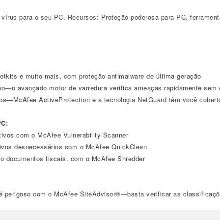
a vírus para o seu PC. Recursos: Proteção poderosa para PC, ferrament
rootkits e muito mais, com proteção antimalware de última geração
o—o avançado motor de varredura verifica ameaças rapidamente sem 
dos—McAfee ActiveProtection e a tecnologia NetGuard têm você cobert
PC:
ativos com o McAfee Vulnerability Scanner
uivos desnecessários com o McAfee QuickClean
omo documentos fiscais, com o McAfee Shredder
r é perigoso com o McAfee SiteAdvisor®—basta verificar as classifica