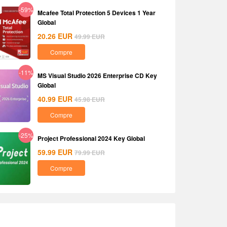
-59%
Mcafee Total Protection 5 Devices 1 Year
Global
20.26
EUR
49.99
EUR
Compre
-11%
MS Visual Studio 2026 Enterprise CD Key
Global
40.99
EUR
45.98
EUR
Compre
-25%
Project Professional 2024 Key Global
59.99
EUR
79.99
EUR
Compre