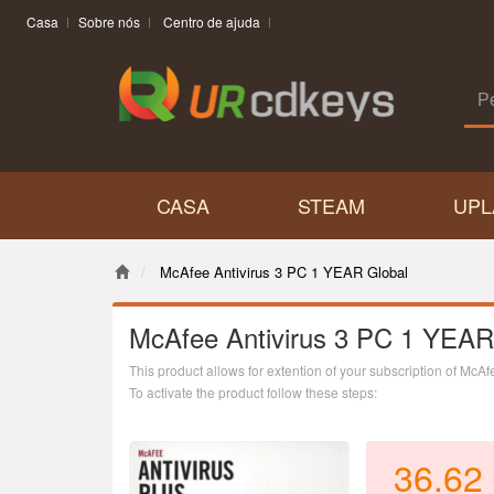
Casa
Sobre nós
Centro de ajuda
CASA
STEAM
UPL
McAfee Antivirus 3 PC 1 YEAR Global
McAfee Antivirus 3 PC 1 YEAR
This product allows for extention of your subscription of McA
To activate the product follow these steps:
1. Open
this page
2. Enter the code3. Create new account or lo
36.62