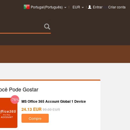
Portugal(Português)
EUR
Entrar
ou
Criar conta
ocê Pode Gostar
-76%
MS Office 365 Account Global 1 Device
24.13
EUR
99.00
EUR
Compre